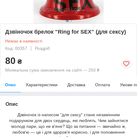
Дзвіночок брелок "Ring for SEX" (для сексу)
Немає в наявності
Код: 00357
Роздріб
80
₴
Мінімальна сума замовлення на сайті — 250 ₴
Опис
Характеристики
Доставка
Оплата
Умови п
Опис
Дзвіночок із написом "для сексу" стане незамінним
подарунком для двох сердець, які люблять. Чим зайнятися
молоді пари, що не в'яне? Що за питання — звичайно ж,
любов'ю — це і для здоров'я корисно, і для поповнення