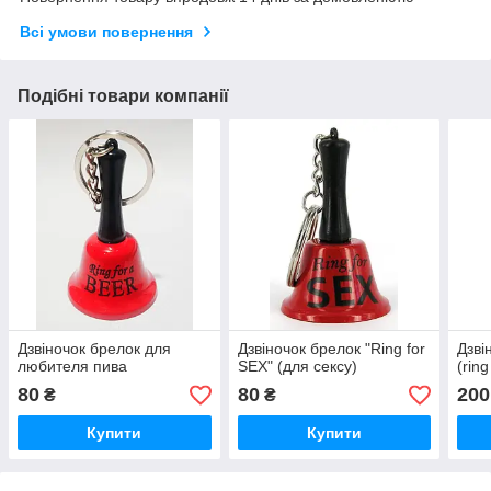
Всі умови повернення
Подібні товари компанії
Дзвіночок брелок для
Дзвіночок брелок "Ring for
Дзві
любителя пива
SEX" (для сексу)
(ring
80
80
200
₴
₴
Купити
Купити