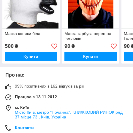
Маска коняки біла
Маска гарбуза череп на
Маск
Гелловін
Гелл
500
90
90
₴
₴
Купити
Купити
Про нас
99% позитивних з 162 відгуків за рік
Працює з 13.11.2012
м. Київ
Місто Київ, метро "Почайна", КНИЖКОВИЙ РИНОК ряд
37 місце 73., Київ, Україна
Контакти