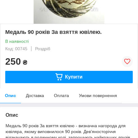
Медаль 90 років За взяття ювілею.
В наявності
Код: 00745
Роздріб
250
₴
Купити
Опис
Доставка
Оплата
Умови повернення
Опис
Медаль 90 років За взяття ювілею - визначна нагорода для
ювіляра, якому виповнилося 90 років. Дев'яносторіччя
відзначають в родинному колі, запрошують найкращих друзів,