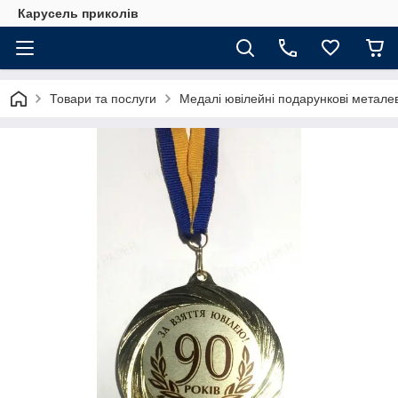
Карусель приколів
Товари та послуги
Медалі ювілейні подарункові металев