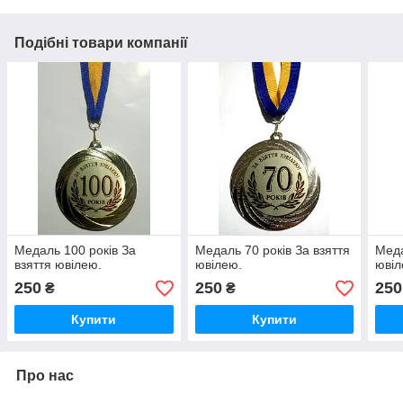
Подібні товари компанії
Медаль 100 років За
Медаль 70 років За взяття
Меда
взяття ювілею.
ювілею.
ювіл
250
250
250
₴
₴
Купити
Купити
Про нас