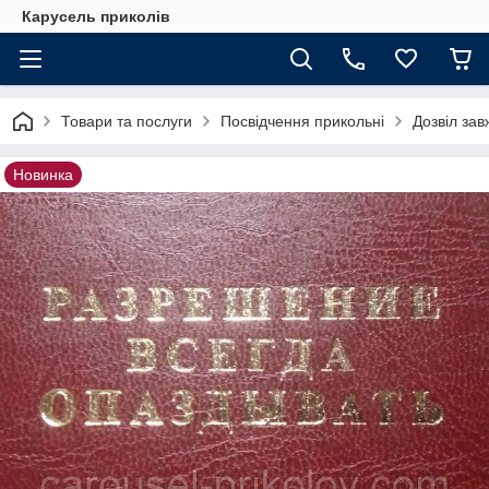
Карусель приколів
Товари та послуги
Посвідчення прикольні
Дозвіл зав
Новинка