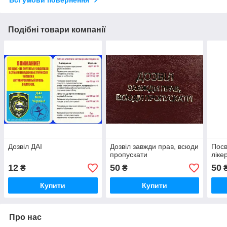
Подібні товари компанії
Дозвіл ДАІ
Дозвіл завжди прав, всюди
Посв
пропускати
ліке
12
50
50
₴
₴
Купити
Купити
Про нас