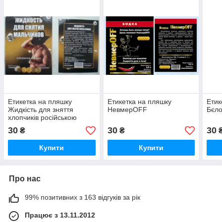
Етикетка на пляшку
Етикетка на пляшку
Етик
Жидкість для зняття
НевмерOFF
Бєло
хлопчиків російською
30
30
30
₴
₴
Купити
Купити
Про нас
99% позитивних з 163 відгуків за рік
Працює з 13.11.2012