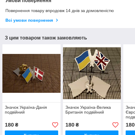
Умови повернення
Повернення товару впродовж 14 днів за домовленістю
Всі умови повернення
З цим товаром також замовляють
Значок Україна-Данія
Значок Україна-Велика
Знач
подвійний
Британія подвійний
Євр
подв
180
180
180
₴
₴