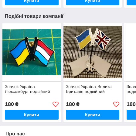
Купити
Купити
Подібні товари компанії
Значок Україна-
Значок Україна-Велика
Знач
Люксембург подвійний
Британія подвійний
подв
180
180
180
₴
₴
Купити
Купити
Про нас