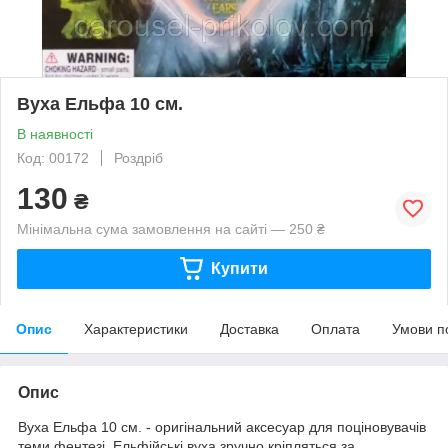
Вуха Ельфа 10 см.
В наявності
Код: 00172
Роздріб
130
₴
Мінімальна сума замовлення на сайті — 250 ₴
Купити
Опис
Характеристики
Доставка
Оплата
Умови п
Опис
Вуха Ельфа 10 см. - оригінальний аксесуар для поціновувачів
теми фентезі. Ельфійські вуха зручно кріпляться за