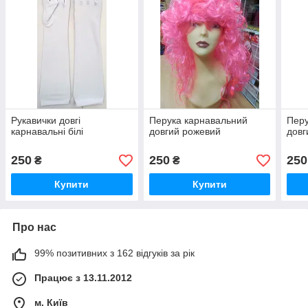
Рукавички довгі
Перука карнавальний
Перу
карнавальні білі
довгий рожевий
довг
250
250
250
₴
₴
Купити
Купити
Про нас
99% позитивних з 162 відгуків за рік
Працює з 13.11.2012
м. Київ