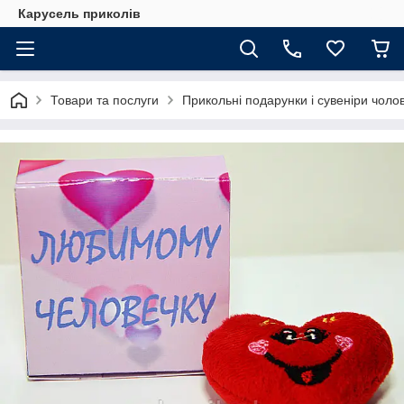
Карусель приколів
Товари та послуги
Прикольні подарунки і сувеніри чолов