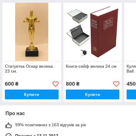
Статуетка Оскар велика.
Книга-сейф велика 24 см
Куля
23 см.
Ball
600
800
450
₴
₴
Купити
Купити
Про нас
99% позитивних з 163 відгуків за рік
Працює з 13.11.2012