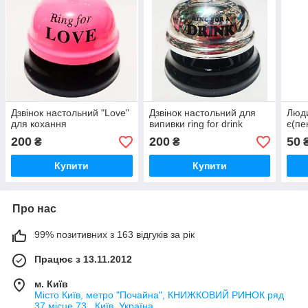
Дзвінок настольний "Love"
Дзвінок настольний для
Люди
для кохання
випивки ring for drink
є(пе
200
200
50
₴
₴
Купити
Купити
Про нас
99% позитивних з 163 відгуків за рік
Працює з 13.11.2012
м. Київ
Місто Київ, метро "Почайна", КНИЖКОВИЙ РИНОК ряд
37 місце 73., Київ, Україна