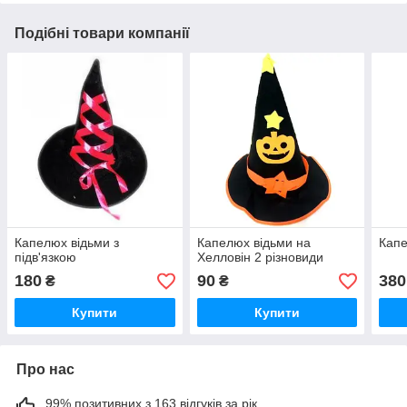
Подібні товари компанії
Капелюх відьми з
Капелюх відьми на
Капе
підв'язкою
Хелловін 2 різновиди
180
90
380
₴
₴
Купити
Купити
Про нас
99% позитивних з 163 відгуків за рік