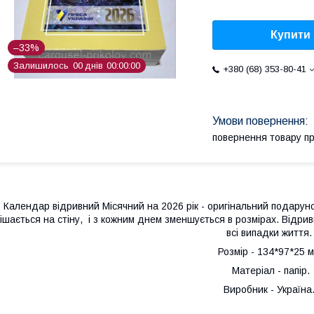
Купити
–33%
Залишилось
0
0
днів
0
0
0
0
0
0
+380 (68) 353-80-41
повернення товару п
Календар відривний Місячний на 2026 рік - оригінальний подарунок
ішається на стіну, і з кожним днем зменшується в розмірах. Відри
всі випадки життя
Розмір - 134*97*25 м
Матеріал - папір.
Виробник - Україна