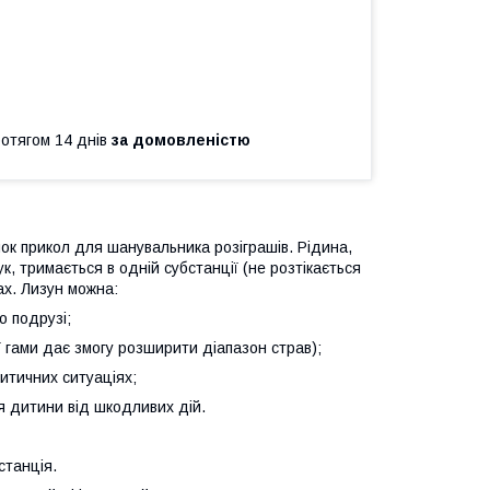
ротягом 14 днів
за домовленістю
нок прикол для шанувальника розіграшів. Рідина,
к, тримається в одній субстанції (не розтікається
ах. Лизун можна:
о подрузі;
ої гами дає змогу розширити діапазон страв);
ритичних ситуаціях;
я дитини від шкодливих дій.
станція.