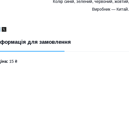
Колір синій, зелений, червоний, жовтий
Виробник — Китай
нформація для замовлення
іна:
15 ₴