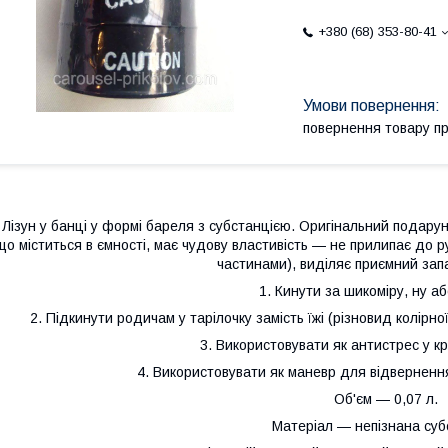
+380 (68) 353-80-41
повернення товару п
Лізун у банці у формі бареля з субстанцією. Оригінальний подару
що міститься в ємності, має чудову властивість — не прилипає до ру
частинами), виділяє приємний зап
1. Кинути за шикоміру, ну аб
2. Підкинути родичам у тарілочку замість їжі (різновид колірн
3. Використовувати як антистрес у к
4. Використовувати як маневр для відверненн
Об'єм — 0,07 л.
Матеріал — непізнана суб