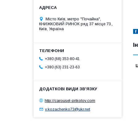
Місто Київ, метро "Почайна",
КНИЖКОВИЙ РИНОК ряд 37 місце 73.,
Київ, Україна
І
+380 (68) 353-80-41
Ц
+380 (63) 231-23-63
http://carousel-prikolov.com
v.kozachenko73@ukr.net