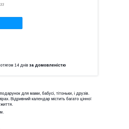
33
ротягом 14 днів
за домовленістю
одарунок для мами, бабусі, тітоньки, і друзів.
ірах. Відривний календар містить багато цінної
и життя.
м.
.