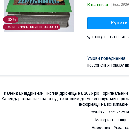
В наявності
Код:
2026
–33%
Купити
Залишилось
0
0
днів
0
0
0
0
0
0
+380 (68) 353-80-41
повернення товару п
Календар відривний Тисяча дрібниць на 2026 рік - оригінальний п
Календар вішається на стіну, і з кожним днем зменшується в розм
інформації на всі випадк
Розмір - 134*97*25 м
Матеріал - папір.
Виробник - Україна