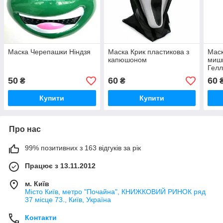
Маска Черепашки Ніндзя
Маска Крик пластикова з
Маск
капюшоном
мишк
Гелл
50
60
60
₴
₴
Купити
Купити
Про нас
99% позитивних з 163 відгуків за рік
Працює з 13.11.2012
м. Київ
Місто Київ, метро "Почайна", КНИЖКОВИЙ РИНОК ряд
37 місце 73., Київ, Україна
Контакти