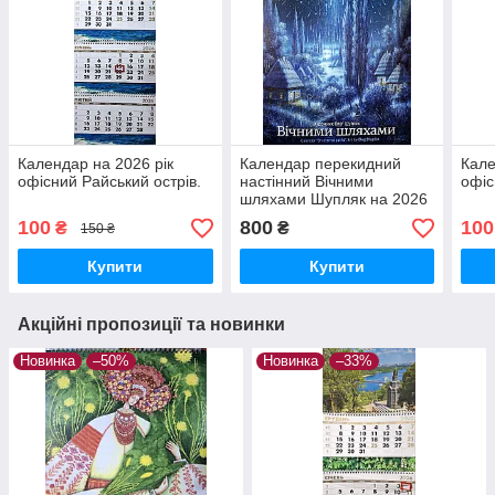
Календар на 2026 рік
Календар перекидний
Кале
офісний Райський острів.
настінний Вічними
офіс
шляхами Шупляк на 2026
рік подарунковий
100
800
100
₴
₴
150 ₴
Купити
Купити
Акційні пропозиції та новинки
Новинка
–50%
Новинка
–33%