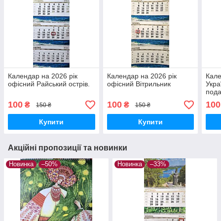
Календар на 2026 рік
Календар на 2026 рік
Кал
офісний Райський острів.
офісний Вітрильник
Укра
пода
100
100
100
₴
₴
150 ₴
150 ₴
Купити
Купити
Акційні пропозиції та новинки
Новинка
–50%
Новинка
–33%