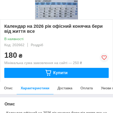
Календар на 2026 рік офісний конячка бери
від життя все
В наявності
Код: 202662
Роздріб
180
₴
Мінімальна сума замовлення на сайті — 250 ₴
Купити
Опис
Характеристики
Доставка
Оплата
Умови 
Опис
Календар офісний на 2026 рік конячка бери від життя все на