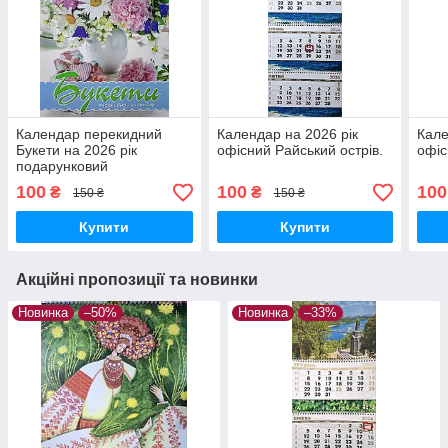
Календар перекидний
Календар на 2026 рік
Кале
Букети на 2026 рік
офісний Райський острів.
офіс
подарунковий
100
100
100
₴
₴
150 ₴
150 ₴
Купити
Купити
Акційні пропозиції та новинки
Новинка
–50%
Новинка
–33%