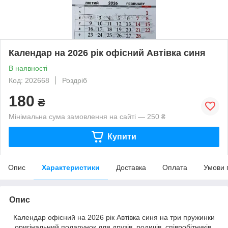
Календар на 2026 рік офісний Автівка синя
В наявності
Код: 202668
Роздріб
180
₴
Мінімальна сума замовлення на сайті — 250 ₴
Купити
Опис
Характеристики
Доставка
Оплата
Умови 
Опис
Календар офісний на 2026 рік Автівка синя на три пружинки
оригінальний подарунок для друзів, родичів, співробітників.