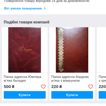
Повернення товару впродовж 14 днів за домовленістю
Всі умови повернення
Подібні товари компанії
Папка адресна Ювіляра
Папка адресна бордова
Папк
м'яка баладек
м'яка з візерунком
з тр
500
220
220
₴
₴
Купити
Купити