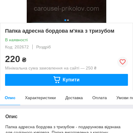
Папка адресна бордова м'яка з тризубом
В наявності
Код: 202672
Роздріб
220
₴
Мінімальна сума замовлення на сайті — 250 ₴
Купити
Опис
Характеристики
Доставка
Оплата
Умови п
Опис
Папка адресна бордова з тризубом - подарункова відзнака
для солідного ювіляра. Папка виготовлена з картону