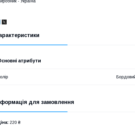
иробник - Україна
арактеристики
Основні атрибути
олір
Бордови
нформація для замовлення
іна:
220 ₴