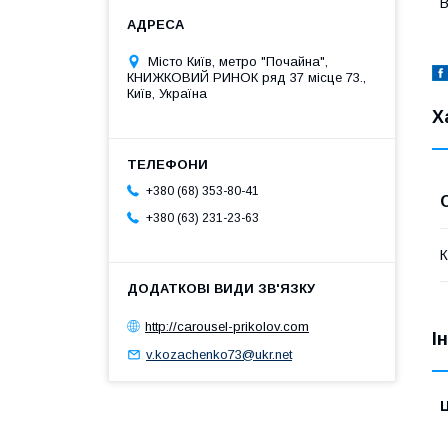
В
Місто Київ, метро "Почайна",
КНИЖКОВИЙ РИНОК ряд 37 місце 73.,
Київ, Україна
Х
+380 (68) 353-80-41
+380 (63) 231-23-63
К
http://carousel-prikolov.com
І
v.kozachenko73@ukr.net
Ц