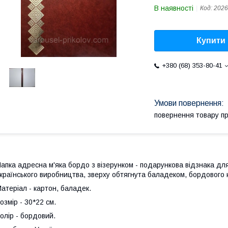
В наявності
Код:
2026
Купити
+380 (68) 353-80-41
повернення товару п
апка адресна м'яка бордо з візерунком - подарункова відзнака для
країнського виробництва, зверху обтягнута баладеком, бордового 
атеріал - картон, баладек.
озмір - 30*22 см.
олір - бордовий.