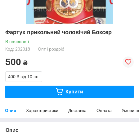
Фартух прикольний чоловічий Боксер
В наявності
Код: 202018
Опт і роздріб
500
₴
400 ₴
від 10 шт.
Купити
Опис
Характеристики
Доставка
Оплата
Умови п
Опис