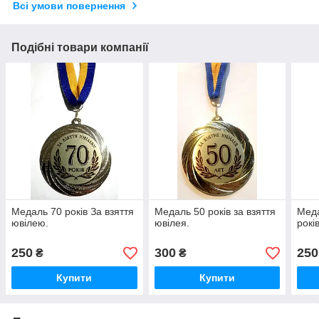
Всі умови повернення
Подібні товари компанії
Медаль 70 років За взяття
Медаль 50 років за взяття
Меда
ювілею.
ювілея.
років
250
300
250
₴
₴
Купити
Купити