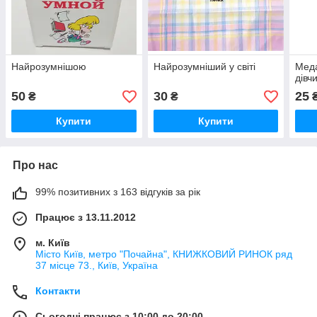
Найрозумнішою
Найрозумніший у світі
Мед
дівч
50
30
25
₴
₴
Купити
Купити
Про нас
99% позитивних з 163 відгуків за рік
Працює з 13.11.2012
м. Київ
Місто Київ, метро "Почайна", КНИЖКОВИЙ РИНОК ряд
37 місце 73., Київ, Україна
Контакти
Сьогодні працює з 10:00 до 20:00