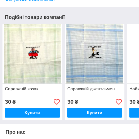
Подібні товари компанії
Справжній козак
Справжній джентльмен
Найк
30
30
30
₴
₴
Купити
Купити
Про нас