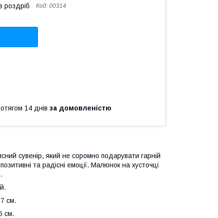
в роздріб
Код:
00314
ротягом 14 днів
за домовленістю
сний сувенір, який не соромно подарувати гарній
озитивні та радісні емоції. Малюнок на хусточці
.
й.
7 см.
6 см.