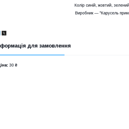
Колір синій, жовтий, зелени
Виробник — "Карусель прико
нформація для замовлення
іна:
30 ₴