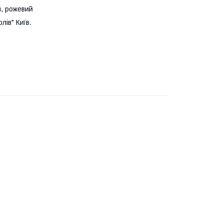
й, рожевий
лів" Київ.