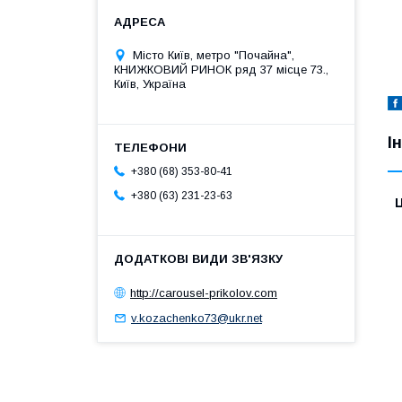
Місто Київ, метро "Почайна",
КНИЖКОВИЙ РИНОК ряд 37 місце 73.,
Київ, Україна
І
+380 (68) 353-80-41
+380 (63) 231-23-63
Ц
http://carousel-prikolov.com
v.kozachenko73@ukr.net