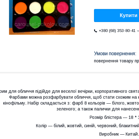
Купити
+380 (68) 353-80-41
повернення товару п
рим для обличчя підійде для веселої вечірки, корпоративного свята,
Фарбами можна розфарбувати обличчя, щоб стати схожим на кі
кінофільму. Набір складається з: фарб 8 кольорів — білого, жовто
зеленого; а також палички для нанесен
Розмір блістера — 18 * 
Колір — білий, жовтий, синій, червоний, блакитни
Виробник — Китай