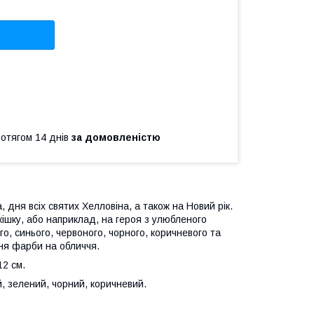
ротягом 14 днів
за домовленістю
 дня всіх святих Хелловіна, а також на Новий рік.
шку, або наприклад, на героя з улюбленого
го, синього, червоного, чорного, коричневого та
ня фарби на обличчя.
12 см.
й, зелений, чорний, коричневий.
.