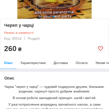
Череп у чарці
Немає в наявності
Код: 00516
Роздріб
260
₴
Опис
Характеристики
Доставка
Оплата
Умови п
Опис
Чарка "череп у чарці" — чудовий подарунок друзям, близьким,
родичам, нарешті просто добрим знайомим.
В основі роботи закладений принцип: налій і вип'яй.
У разі потрапляння всередину заповітного напою, а саме
коньяку, вина, махіто, відбуваються дивовижні метаморфози