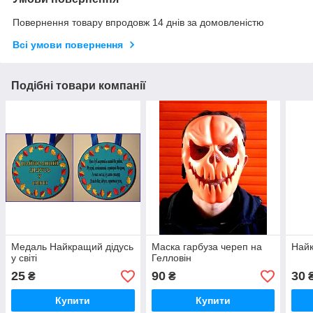
Повернення товару впродовж 14 днів за домовленістю
Всі умови повернення
Подібні товари компанії
Медаль Найкращий дідусь
Маска гарбуза череп на
Найк
у світі
Гелловін
25
90
30
₴
₴
Купити
Купити