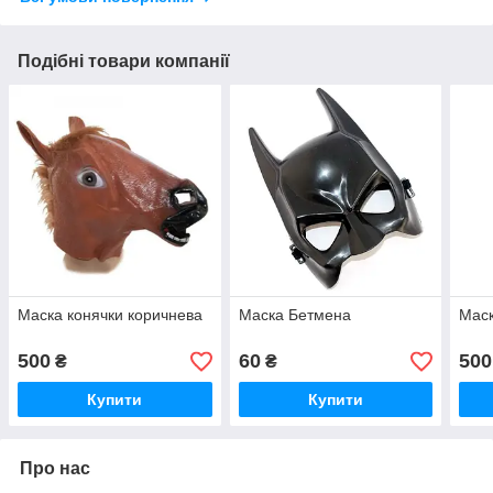
Подібні товари компанії
Маска конячки коричнева
Маска Бетмена
Маск
500
60
500
₴
₴
Купити
Купити
Про нас