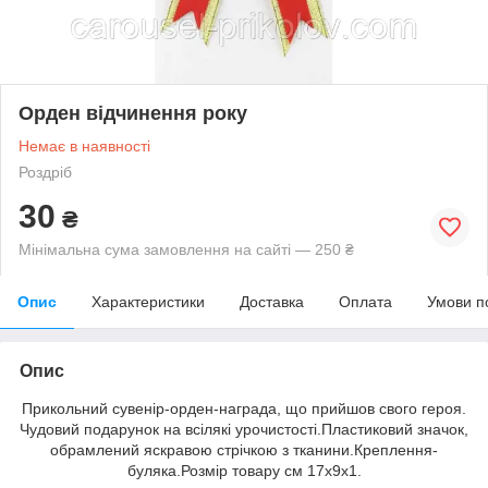
Орден відчинення року
Немає в наявності
Роздріб
30
₴
Мінімальна сума замовлення на сайті — 250 ₴
Опис
Характеристики
Доставка
Оплата
Умови п
Опис
Прикольний сувенір-орден-награда, що прийшов свого героя.
Чудовий подарунок на всілякі урочистості.Пластиковий значок,
обрамлений яскравою стрічкою з тканини.Креплення-
буляка.Розмір товару см 17х9х1.