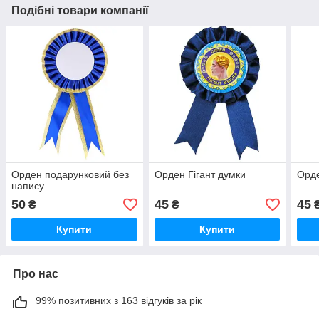
Подібні товари компанії
Орден подарунковий без
Орден Гігант думки
Орде
напису
50
45
45
₴
₴
Купити
Купити
Про нас
99% позитивних з 163 відгуків за рік