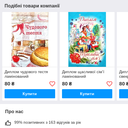
Подібні товари компанії
Диплом чудового тестя
Диплом щасливої сім'ї
Дип
ламінований
ламінований
свек
80
80
80
₴
₴
Купити
Купити
Про нас
99% позитивних з 163 відгуків за рік