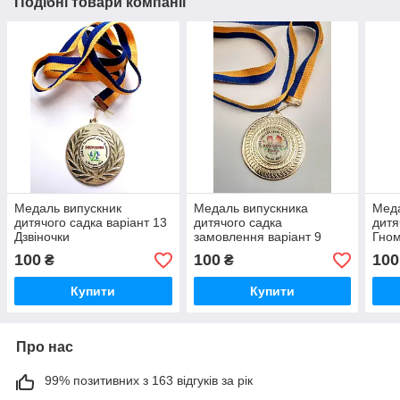
Подібні товари компанії
Медаль випускник
Медаль випускника
Меда
дитячого садка варіант 13
дитячого садка
дитя
Дзвіночки
замовлення варіант 9
Гно
100
100
100
₴
₴
Купити
Купити
Про нас
99% позитивних з 163 відгуків за рік