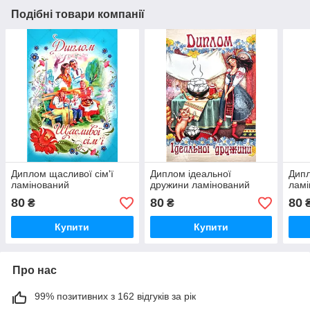
Подібні товари компанії
Диплом щасливої сім'ї
Диплом ідеальної
Дипл
ламінований
дружини ламінований
ламі
80
80
80
₴
₴
Купити
Купити
Про нас
99% позитивних з 162 відгуків за рік