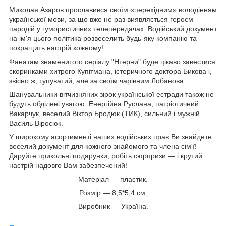
Миколая Азаров прославився своїм «перехідним» володінням
української мови, за що вже не раз виявляється героєм
пародій у гумористичних телепередачах. Водійський документ
на ім'я цього політика розвеселить будь-яку компанію та
покращить настрій кожному!
Фанатам знаменитого серіалу "Нтерни" буде цікаво завестися
скоринками хитрого Купітмана, істеричного доктора Бикова і,
звісно ж, тупуватий, але за своїм чарівним Лобанова.
Шанувальники вітчизняних зірок української естради також не
будуть обділені увагою. Енергійна Руслана, патріотичний
Вакарчук, веселий Віктор Бродюк (ТИК), сильний і мужній
Василь Віросюк.
У широкому асортименті наших водійських прав Ви знайдете
веселий документ для кожного знайомого та члена сім'ї!
Даруйте прикольні подарунки, робіть сюрпризи — і крутий
настрій надовго Вам забезпечений!
Матеріал — пластик.
Розмір — 8,5*5,4 см.
Виробник — Україна.