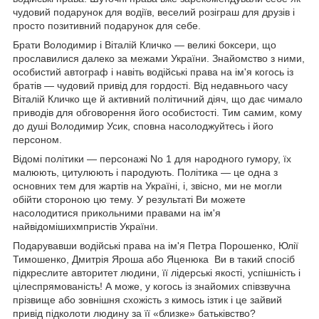
чудовий подарунок для водіїв, веселий розіграш для друзів і
просто позитивний подарунок для себе.
Брати Володимир і Віталій Кличко — великі боксери, що
прославилися далеко за межами України. Знайомство з ними,
особистий автограф і навіть водійські права на ім'я когось із
братів — чудовий привід для гордості. Від недавнього часу
Віталій Кличко ще й активний політичний діяч, що дає чимало
приводів для обговорення його особистості. Тим самим, кому
до душі Володимир Усик, сповна насолоджуйтесь і його
персоном.
Відомі політики — персонажі No 1 для народного гумору, їх
малюють, цитулюють і пародують. Політика — це одна з
основних тем для жартів на Україні, і, звісно, ми не могли
обійти стороною цю тему. У результаті Ви можете
насолодитися прикольними правами на ім'я
найвідомішихмпристів України.
Подарувавши водійські права на ім'я Петра Порошенко, Юлії
Тимошенко, Дмитрія Яроша або Яценюка Ви в такий спосіб
підкреслите авторитет людини, її лідерські якості, успішність і
цілеспрямованість! А може, у когось із знайомих співзвучна
прізвище або зовнішня схожість з кимось ізтик і це зайвий
привід підколоти людину за її «близке» батьківство?