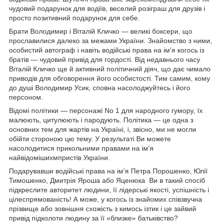
чудовий подарунок для водіїв, веселий розіграш для друзів і
просто позитивний подарунок для себе.
Брати Володимир і Віталій Кличко — великі боксери, що
прославилися далеко за межами України. Знайомство з ними,
особистий автограф і навіть водійські права на ім'я когось із
братів — чудовий привід для гордості. Від недавнього часу
Віталій Кличко ще й активний політичний діяч, що дає чимало
приводів для обговорення його особистості. Тим самим, кому
до душі Володимир Усик, сповна насолоджуйтесь і його
персоном.
Відомі політики — персонажі No 1 для народного гумору, їх
малюють, цитулюють і пародують. Політика — це одна з
основних тем для жартів на Україні, і, звісно, ми не могли
обійти стороною цю тему. У результаті Ви можете
насолодитися прикольними правами на ім'я
найвідомішихмпристів України.
Подарувавши водійські права на ім'я Петра Порошенко, Юлії
Тимошенко, Дмитрія Яроша або Яценюка Ви в такий спосіб
підкреслите авторитет людини, її лідерські якості, успішність і
цілеспрямованість! А може, у когось із знайомих співзвучна
прізвище або зовнішня схожість з кимось ізтик і це зайвий
привід підколоти людину за її «близке» батьківство?