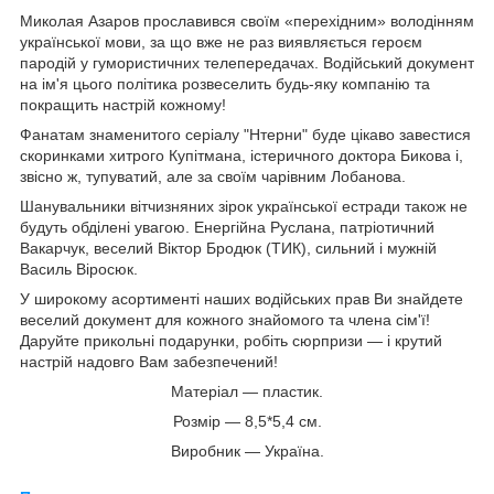
Миколая Азаров прославився своїм «перехідним» володінням
української мови, за що вже не раз виявляється героєм
пародій у гумористичних телепередачах. Водійський документ
на ім'я цього політика розвеселить будь-яку компанію та
покращить настрій кожному!
Фанатам знаменитого серіалу "Нтерни" буде цікаво завестися
скоринками хитрого Купітмана, істеричного доктора Бикова і,
звісно ж, тупуватий, але за своїм чарівним Лобанова.
Шанувальники вітчизняних зірок української естради також не
будуть обділені увагою. Енергійна Руслана, патріотичний
Вакарчук, веселий Віктор Бродюк (ТИК), сильний і мужній
Василь Віросюк.
У широкому асортименті наших водійських прав Ви знайдете
веселий документ для кожного знайомого та члена сім'ї!
Даруйте прикольні подарунки, робіть сюрпризи — і крутий
настрій надовго Вам забезпечений!
Матеріал — пластик.
Розмір — 8,5*5,4 см.
Виробник — Україна.