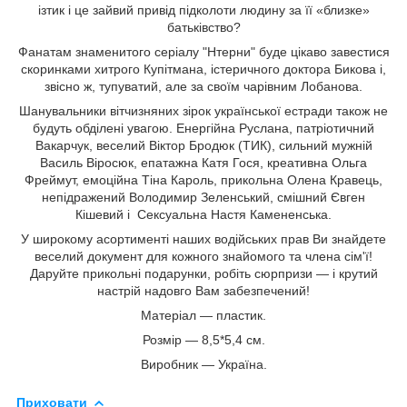
ізтик і це зайвий привід підколоти людину за її «близке»
батьківство?
Фанатам знаменитого серіалу "Нтерни" буде цікаво завестися
скоринками хитрого Купітмана, істеричного доктора Бикова і,
звісно ж, тупуватий, але за своїм чарівним Лобанова.
Шанувальники вітчизняних зірок української естради також не
будуть обділені увагою. Енергійна Руслана, патріотичний
Вакарчук, веселий Віктор Бродюк (ТИК), сильний мужній
Василь Віросюк, епатажна Катя Гося, креативна Ольга
Фреймут, емоційна Тіна Кароль, прикольна Олена Кравець,
непідражений Володимир Зеленський, смішний Євген
Кішевий і Сексуальна Настя Камененська.
У широкому асортименті наших водійських прав Ви знайдете
веселий документ для кожного знайомого та члена сім'ї!
Даруйте прикольні подарунки, робіть сюрпризи — і крутий
настрій надовго Вам забезпечений!
Матеріал — пластик.
Розмір — 8,5*5,4 см.
Виробник — Україна.
Приховати