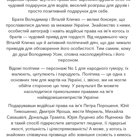
чудовий подарунок для водіїв, веселий розіграш для друзів і
просто позитивний подарунок для себе.
Брати Володимир і Віталій Кличко — великі боксери, що
прославилися далеко за межами України. Знайомство з ними,
особистий автограф і навіть водійські права на ім'я когось із
братів — чудовий привід для гордості. Від недавнього часу
Віталій Кличко ще й активний політичний діяч, що дає чимало
приводів для обговорення його особистості. Тим самим, кому
до душі Володимир Усик, сповна насолоджуйтесь і його
персоном.
Відомі політики — персонажі No 1 для народного гумору, їх
малюють, цитулюють і пародують. Політика — це одна з
основних тем для жартів на Україні, і, звісно, ми не могли
обійти стороною цю тему. У результаті Ви можете
насолодитися прикольними правами на ім'я
найвідомішихмпристів України.
Подарувавши водійські права на ім'я Петра Порошеня, Юлії
Тимошенко, Дмитрія Яроша, жести Меркель, Михайла
Сакашвілі, Дональда Трампа, Юрія Луценко або Яценюка Ви
в такий спосіб підкреслите авторитет людини, її лідерські
якості, успішність і цілеспрямованість! А може, у когось із
знайомих співзвучна прізвище або зовнішня схожість з кимось