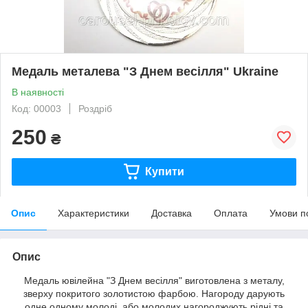
Медаль металева "З Днем весілля" Ukraine
В наявності
Код: 00003
Роздріб
250
₴
Купити
Опис
Характеристики
Доставка
Оплата
Умови п
Опис
Медаль ювілейна "З Днем весілля" виготовлена з металу,
зверху покритого золотистою фарбою. Нагороду дарують
одне одному молоді, або молодих нагороджують рідні та