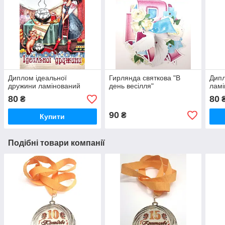
Диплом ідеальної
Гирлянда святкова "В
Дипл
дружини ламінований
день весілля"
ламі
80
80
₴
90
₴
Купити
Подібні товари компанії