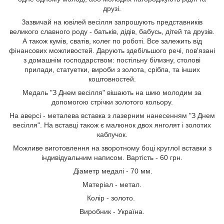
друзі.
Зазвичай на ювілей весілля запрошують представників
великого славного роду - батьків, дідів, бабусь, дітей та друзів.
А також кумів, сватів, колег по роботі. Все залежить від
фінансових можливостей. Дарують здебільшого речі, пов'язані
з домашнім господарством: постільну білизну, столові
прилади, статуетки, вироби з золота, срібла, та інших
коштовностей.
Медаль "З Днем весілля" вішають на шию молодим за
допомогою стрічки золотого кольору.
На аверсі - металева вставка з лазерним нанесенням "З Днем
весілля". На вставці також є малюнок двох янголят і золотих
каблучок.
Можливе виготовлення на зворотному боці круглої вставки з
індивідуальним написом. Вартість - 60 грн.
Діаметр медалі - 70 мм.
Матеріал - метал.
Колір - золото.
Виробник - Україна.