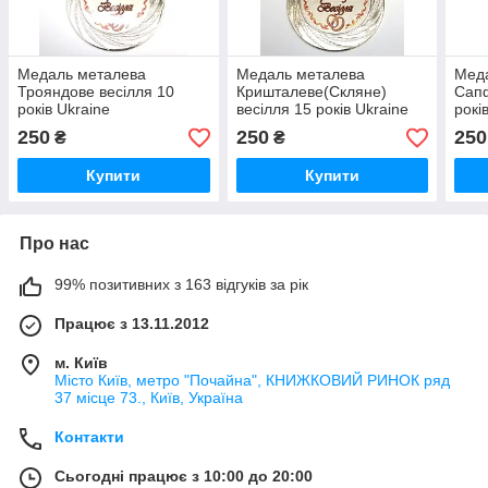
Медаль металева
Медаль металева
Мед
Трояндове весілля 10
Кришталеве(Скляне)
Сапф
років Ukraine
весілля 15 років Ukraine
рокі
250
250
250
₴
₴
Купити
Купити
Про нас
99% позитивних з 163 відгуків за рік
Працює з 13.11.2012
м. Київ
Місто Київ, метро "Почайна", КНИЖКОВИЙ РИНОК ряд
37 місце 73., Київ, Україна
Контакти
Сьогодні працює з 10:00 до 20:00