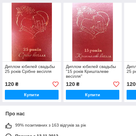
Диплом юбилей свадьбы
Диплом юбилей свадьбы
Дип
25 років Срібне весілля
"15 років Кришталеве
25 р
весілля"
120
120
120
₴
₴
Купити
Купити
Про нас
99% позитивних з 163 відгуків за рік