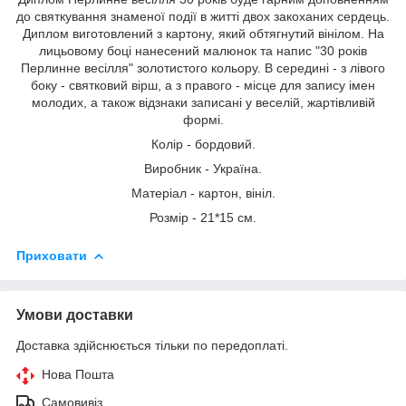
до святкування знаменої події в житті двох закоханих сердець.
Диплом виготовлений з картону, який обтягнутий вінілом. На
лицьовому боці нанесений малюнок та напис "30 років
Перлинне весілля" золотистого кольору. В середині - з лівого
боку - святковий вірш, а з правого - місце для запису імен
молодих, а також відзнаки записані у веселій, жартівливій
формі.
Колір - бордовий.
Виробник - Україна.
Матеріал - картон, вініл.
Розмір - 21*15 см.
Приховати
Умови доставки
Доставка здійснюється тільки по передоплаті.
Нова Пошта
Самовивіз