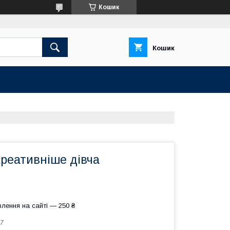
Кошик
Кошик
реативніше дівча
лення на сайті — 250 ₴
7