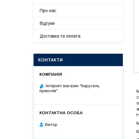
Про нас
Відгуки
Доставка та оплата
КОНТАКТИ
Інтернет магазин "Карусель
приколів"
М
с
о
а
Н
М
Віктор
К