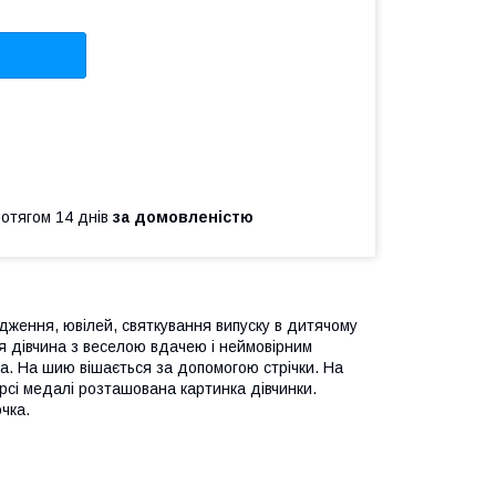
ротягом 14 днів
за домовленістю
дження, ювілей, святкування випуску в дитячому
я дівчина з веселою вдачею і неймовірним
а. На шию вішається за допомогою стрічки. На
рсі медалі розташована картинка дівчинки.
чка.