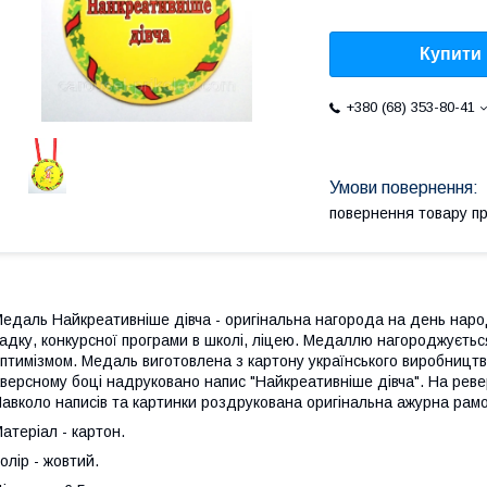
Купити
+380 (68) 353-80-41
повернення товару п
едаль Найкреативніше дівча - оригінальна нагорода на день наро
адку, конкурсної програми в школі, ліцею. Медаллю нагороджуєтьс
птимізмом. Медаль виготовлена з картону українського виробництв
версному боці надруковано напис "Найкреативніше дівча". На реве
авколо написів та картинки роздрукована оригінальна ажурна рамо
атеріал - картон.
олір - жовтий.