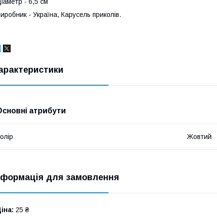
іаметр - 6,5 см
иробник - Україна, Карусель приколів.
арактеристики
Основні атрибути
олір
Жовтий
нформація для замовлення
іна:
25 ₴