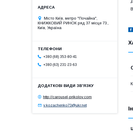
Д
В
Місто Київ, метро "Почайна",
КНИЖКОВИЙ РИНОК ряд 37 місце 73.,
Київ, Україна
Х
+380 (68) 353-80-41
+380 (63) 231-23-63
К
http://carousel-prikolov.com
v.kozachenko73@ukr.net
І
Ц