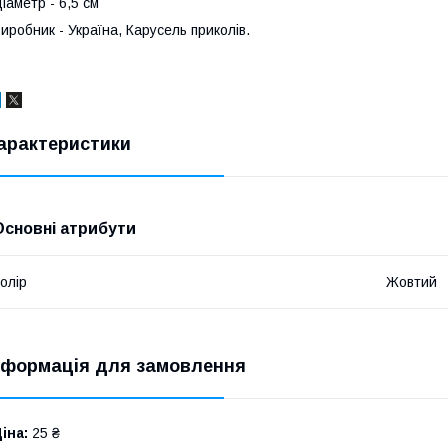
іаметр - 6,5 см
иробник - Україна, Карусель приколів.
арактеристики
Основні атрибути
олір
Жовтий
нформація для замовлення
іна:
25 ₴