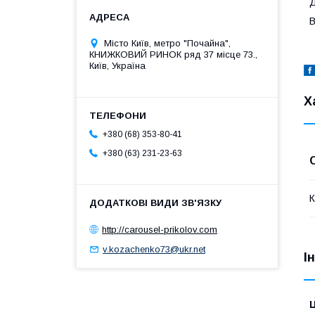
Д
В
Місто Київ, метро "Почайна",
КНИЖКОВИЙ РИНОК ряд 37 місце 73.,
Київ, Україна
Х
+380 (68) 353-80-41
+380 (63) 231-23-63
К
http://carousel-prikolov.com
v.kozachenko73@ukr.net
І
Ц