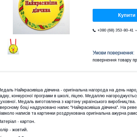
Купити
+380 (68) 353-80-41
повернення товару п
едаль Найкрасивіша дівчина - оригінальна нагорода на день наро
адку, конкурсної програми в школі, ліцею. Медаллю нагороджується 
уховної. Медаль виготовлена з картону українського виробництва.
версному боці надруковано напис "Найкрасивіша дівчина". На реве
авколо написів та картинки роздрукована оригінальна ажурна рамо
атеріал - картон.
олір - жовтий.