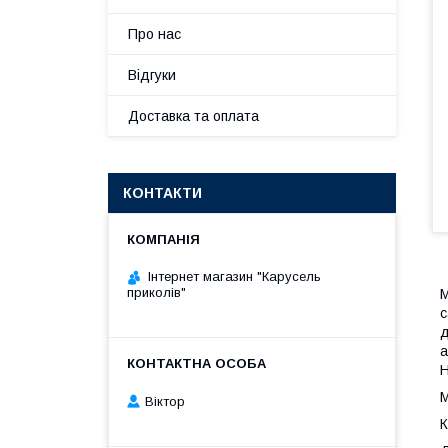
Про нас
Відгуки
Доставка та оплата
КОНТАКТИ
Інтернет магазин "Карусель
приколів"
М
с
д
а
Н
М
Віктор
К