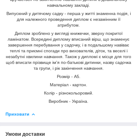
навчальному закладі.
Випускний у дитячому садку - перша у житті знаменна подія, і
для належного проведення диплом є незамінним її
атрибутом.
Диплом зроблено у вигляді книжечки, зверху покритої
ламінатом. Всередині диплому вписаний вірш, що знаменує
завершення перебування у садочку, і в подальшому навіває
теплі та приємні спогади про вихователів, діток, та веселі і
незабутні хвилини навчання. Також у дипломі є місце для того
щоб вписати прізвище ім'я по-батькові дитинки, назву садочка
та групи, і рік закінчення навчання.
Розмір - А5.
Матеріал - картон.
Колір - різнокольоровий.
Виробник - Україна.
Приховати
Умови доставки