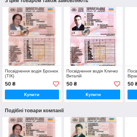
З цим товаром також замовляють
Посвідчення водія Бронюк
Посвідчення водія Кличко
Посв
(ТІК)
Виталій
Віра
50
50
50
₴
₴
Купити
Купити
Подібні товари компанії